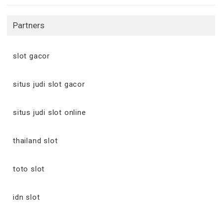
Partners
slot gacor
situs judi slot gacor
situs judi slot online
thailand slot
toto slot
idn slot