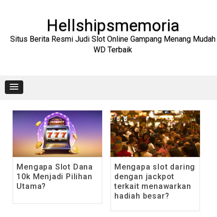
Skip
to
content
Hellshipsmemoria
Situs Berita Resmi Judi Slot Online Gampang Menang Mudah
WD Terbaik
Mengapa Slot Dana
Mengapa slot daring
10k Menjadi Pilihan
dengan jackpot
Utama?
terkait menawarkan
hadiah besar?