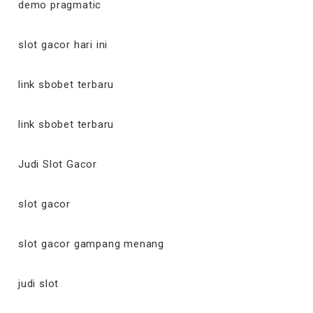
demo pragmatic
slot gacor hari ini
link sbobet terbaru
link sbobet terbaru
Judi Slot Gacor
slot gacor
slot gacor gampang menang
judi slot