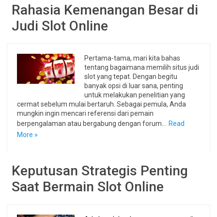
Rahasia Kemenangan Besar di
Judi Slot Online
Pertama-tama, mari kita bahas
tentang bagaimana memilih situs judi
slot yang tepat. Dengan begitu
banyak opsi di luar sana, penting
untuk melakukan penelitian yang
cermat sebelum mulai bertaruh. Sebagai pemula, Anda
mungkin ingin mencari referensi dari pemain
berpengalaman atau bergabung dengan forum…
Read
More »
Keputusan Strategis Penting
Saat Bermain Slot Online